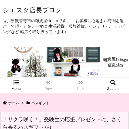
シエスタ店長ブログ
香川県観音寺市の雑貨屋siestaです。 「お客様に心地よい時間を過
ごして頂く」をテーマに 生活雑貨、服飾雑貨、インテリア、ラッピ
ングなど 幅広く取り扱っています♪
Menu
Prev
Next
Search
ホーム
>
バスギフト
「サクラ咲く！」受験生の応援プレゼントに、さく
ら香るバスギフトを♪