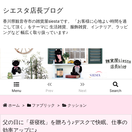
シエスタ店長ブログ
香川県観音寺市の雑貨屋siestaです。 「お客様に心地よい時間を過
ごして頂く」をテーマに 生活雑貨、服飾雑貨、インテリア、ラッピ
ングなど 幅広く取り扱っています♪
Menu
Prev
Next
Search
ホーム
>
ファブリック
>
クッション
父の日に「昼寝枕」を贈ろう♪デスクで快眠、仕事の
効率アップに♪