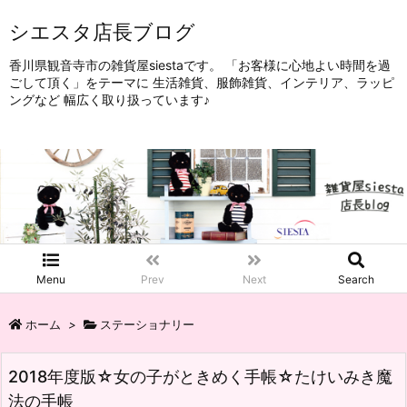
シエスタ店長ブログ
香川県観音寺市の雑貨屋siestaです。 「お客様に心地よい時間を過
ごして頂く」をテーマに 生活雑貨、服飾雑貨、インテリア、ラッピ
ングなど 幅広く取り扱っています♪
Menu
Prev
Next
Search
ホーム
>
ステーショナリー
2018年度版☆女の子がときめく手帳☆たけいみき魔
法の手帳