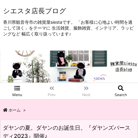
シエスタ店長ブログ
香川県観音寺市の雑貨屋siestaです。 「お客様に心地よい時間を過
ごして頂く」をテーマに 生活雑貨、服飾雑貨、インテリア、ラッピ
ングなど 幅広く取り扱っています♪
Menu
Prev
Next
Search
ホーム
>
ダヤンの夏。ダヤンのお誕生日。『ダヤンズバース
ディ2023』開催♪