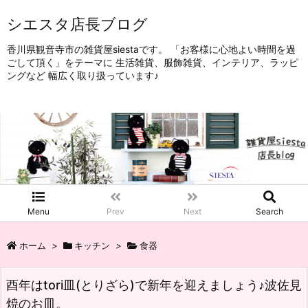
シエスタ店長ブログ
香川県観音寺市の雑貨屋siestaです。 「お客様に心地よい時間を過
ごして頂く」をテーマに 生活雑貨、服飾雑貨、インテリア、ラッピ
ングなど 幅広く取り扱っています♪
Menu
Prev
Next
Search
ホーム
>
キッチン
>
食器
酉年はtori皿(とりざら)で新年を迎えましょう♪波佐見
焼のお皿。