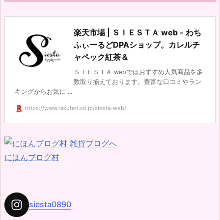
楽天市場 | ＳＩＥＳＴＡ web - わち
ふぃーるどDPAショップ。カレルチ
ャペック紅茶＆
ＳＩＥＳＴＡ webではおすすめ人気商品を多
数取り揃えております。豊富な口コミやラン
キングからお気に ...
https://www.rakuten.co.jp/siesta-web/
にほんブログ村
siesta0890