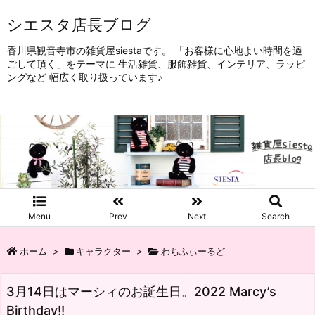
シエスタ店長ブログ
香川県観音寺市の雑貨屋siestaです。 「お客様に心地よい時間を過
ごして頂く」をテーマに 生活雑貨、服飾雑貨、インテリア、ラッピ
ングなど 幅広く取り扱っています♪
Menu
Prev
Next
Search
ホーム
>
キャラクター
>
わちふぃーるど
3月14日はマーシィのお誕生日。2022 Marcy’s
Birthday!!