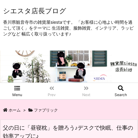
シエスタ店長ブログ
香川県観音寺市の雑貨屋siestaです。 「お客様に心地よい時間を過
ごして頂く」をテーマに 生活雑貨、服飾雑貨、インテリア、ラッピ
ングなど 幅広く取り扱っています♪
Menu
Prev
Next
Search
ホーム
>
ファブリック
父の日に「昼寝枕」を贈ろう♪デスクで快眠、仕事の
効率アップに♪