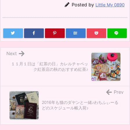
Posted by
Little My 0890
B!
Next
１１月１日は「紅茶の日」カレルチャペッ
ク紅茶店の秋のおすすめ紅茶♪
Prev
2016年も猫のダヤンと一緒♪わちふぃーる
どのスケジュール帳入荷♪