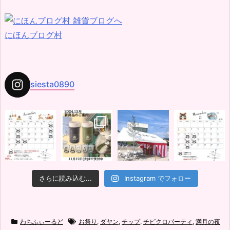
にほんブログ村
siesta0890
さらに読み込む...
Instagram でフォロー
わちふぃーるど
お祭り
,
ダヤン
,
チップ
,
チビクロパーティ
,
満月の夜