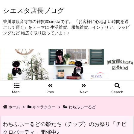
シエスタ店長ブログ
香川県観音寺市の雑貨屋siestaです。 「お客様に心地よい時間を過
ごして頂く」をテーマに 生活雑貨、服飾雑貨、インテリア、ラッピ
ングなど 幅広く取り扱っています♪
Menu
Prev
Next
Search
ホーム
>
キャラクター
>
わちふぃーるど
わちふぃーるどの影たち（チップ）のお祭り「チビ
クロパーティ」開催中♪