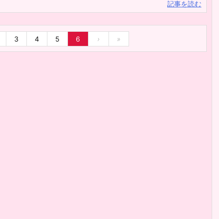
記事を読む
3
4
5
6
›
»