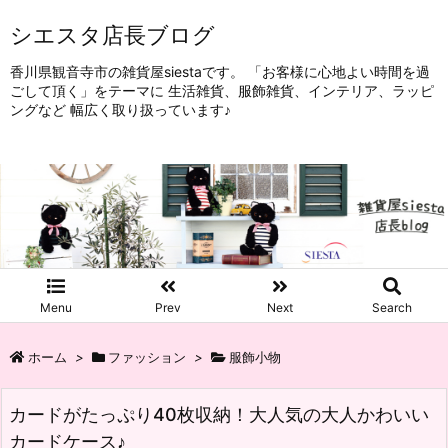
シエスタ店長ブログ
香川県観音寺市の雑貨屋siestaです。 「お客様に心地よい時間を過
ごして頂く」をテーマに 生活雑貨、服飾雑貨、インテリア、ラッピ
ングなど 幅広く取り扱っています♪
Menu
Prev
Next
Search
ホーム
>
ファッション
>
服飾小物
カードがたっぷり40枚収納！大人気の大人かわいい
カードケース♪