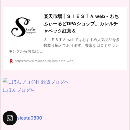
楽天市場 | ＳＩＥＳＴＡ web - わち
ふぃーるどDPAショップ。カレルチ
ャペック紅茶＆
ＳＩＥＳＴＡ webではおすすめ人気商品を多
数取り揃えております。豊富な口コミやラン
キングからお気に ...
https://www.rakuten.co.jp/siesta-web/
にほんブログ村
siesta0890