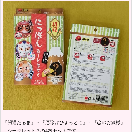
『開運だるま』・『厄除けひょっとこ』・『恋のお狐様』
＋シークレット？の4枚セットです。