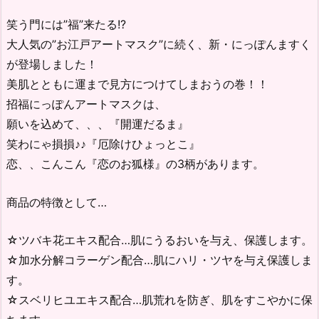
笑う門には”福”来たる!?
大人気の”お江戸アートマスク”に続く、新・にっぽんますく
が登場しました！
美肌とともに運まで見方につけてしまおうの巻！！
招福にっぽんアートマスクは、
願いを込めて、、、『開運だるま』
笑わにゃ損損♪♪『厄除けひょっとこ』
恋、、こんこん『恋のお狐様』の3柄があります。
商品の特徴として…
☆ツバキ花エキス配合…肌にうるおいを与え、保護します。
☆加水分解コラーゲン配合…肌にハリ・ツヤを与え保護しま
す。
☆スベリヒユエキス配合…肌荒れを防ぎ、肌をすこやかに保