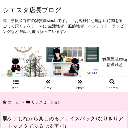
シエスタ店長ブログ
香川県観音寺市の雑貨屋siestaです。 「お客様に心地よい時間を過
ごして頂く」をテーマに 生活雑貨、服飾雑貨、インテリア、ラッピ
ングなど 幅広く取り扱っています♪
Menu
Prev
Next
Search
ホーム
>
リラクゼーション
肌ケアしながら楽しめるフェイスパック♪なりきりア
ートマスクでぷるぷる美肌♪